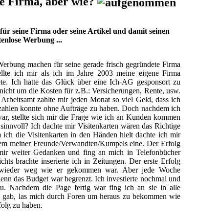
e Firma, aber wie?
r seine Firma oder seine Artikel und damit seinen
tenlose Werbung ...
erbung machen für seine gerade frisch gegründete Firma
llte ich mir als ich im Jahre 2003 meine eigene Firma
e. Ich hatte das Glück über eine Ich-AG gesponsort zu
icht um die Kosten für z.B.: Versicherungen, Rente, usw.
rbeitsamt zahlte mir jeden Monat so viel Geld, dass ich
ezahlen konnte ohne Aufträge zu haben. Doch nachdem ich
 war, stellte sich mir die Frage wie ich an Kunden kommen
sinnvoll? Ich dachte mir Visitenkarten wären das Richtige
ich die Visitenkarten in den Händen hielt dachte ich mir
jedem meiner Freunde/Verwandten/Kumpels eine. Der Erfolg
mir weiter Gedanken und fing an mich in Telefonbücher
hts brachte inserierte ich in Zeitungen. Der erste Erfolg
ell wieder weg wie er gekommen war. Aber jede Woche
 denn das Budget war begrenzt. Ich investierte nochmal und
u. Nachdem die Page fertig war fing ich an sie in alle
it gab, las mich durch Foren um heraus zu bekommen wie
folg zu haben.