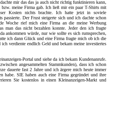
dachte mir das das ja auch nicht richtig funktinieren kann,
 bzw. meine Firma gab. Ich ließ mir ein paar T-Shirts mit
ser Kosten nichts brachte. Ich hatte jetzt in soviele
s passierte. Der Frust steigerte sich und ich dachte schon
Jede Woche rief mich eine Firma an die meine Werbung
s man das nicht bezahlen konnte. Jeder den ich fragte
nda ankommen würde, nur wie sollte es sich rumsprechen,
te ich dann Glück und eine Firma fragte mich ob ich die
ich verdiente endlich Geld und bekam meine investiertes
leinanzeigen-Portal und siehe da ich bekam Kundenanrufe.
inzwischen angesammelten Stammkunden), dass ich schon
nze dauerte fast 2 Jahre und ich ärgere mich heute immer
ben habe. SIE haben auch eine Firma gegründet und ihre
rieren Sie kostenlos in einen Kleinanzeigen-Markt und