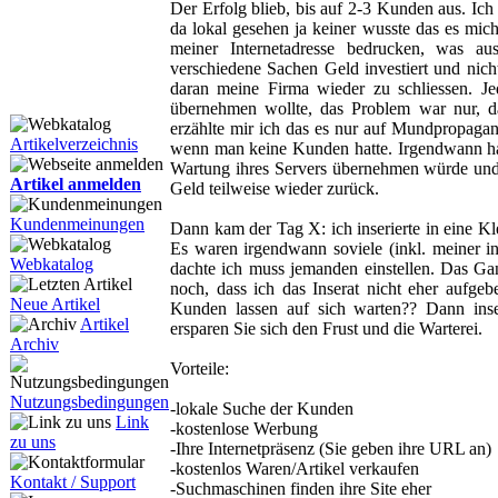
Der Erfolg blieb, bis auf 2-3 Kunden aus. Ich 
da lokal gesehen ja keiner wusste das es mich
meiner Internetadresse bedrucken, was aus
verschiedene Sachen Geld investiert und nicht
daran meine Firma wieder zu schliessen. 
übernehmen wollte, das Problem war nur, da
erzählte mir ich das es nur auf Mundpropaga
Artikelverzeichnis
wenn man keine Kunden hatte. Irgendwann hat
Wartung ihres Servers übernehmen würde und 
Artikel anmelden
Geld teilweise wieder zurück.
Kundenmeinungen
Dann kam der Tag X: ich inserierte in eine K
Es waren irgendwann soviele (inkl. meiner 
Webkatalog
dachte ich muss jemanden einstellen. Das Ga
noch, dass ich das Inserat nicht eher aufge
Neue Artikel
Kunden lassen auf sich warten?? Dann inse
Artikel
ersparen Sie sich den Frust und die Warterei.
Archiv
Vorteile:
Nutzungsbedingungen
-lokale Suche der Kunden
Link
-kostenlose Werbung
zu uns
-Ihre Internetpräsenz (Sie geben ihre URL an)
-kostenlos Waren/Artikel verkaufen
Kontakt / Support
-Suchmaschinen finden ihre Site eher