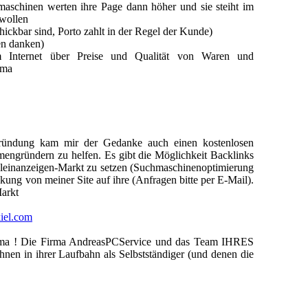
aschinen werten ihre Page dann höher und sie steiht im
 wollen
hickbar sind, Porto zahlt in der Regel der Kunde)
nen danken)
m Internet über Preise und Qualität von Waren und
rma
gründung kam mir der Gedanke auch einen kostenlosen
mengründern zu helfen. Es gibt die Möglichkeit Backlinks
leinanzeigen-Markt zu setzen (Suchmaschinenoptimierung
inkung von meiner Site auf ihre (Anfragen bitte per E-Mail).
Markt
iel.com
Firma ! Die Firma AndreasPCService und das Team IHRES
nen in ihrer Laufbahn als Selbstständiger (und denen die