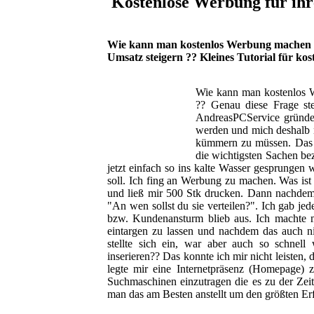
Kostenlose Werbung für ihr
Wie kann man kostenlos Werbung machen fü
Umsatz steigern ?? Kleines Tutorial für kos
Wie kann man kostenlos W
?? Genau diese Frage ste
AndreasPCService gründet
werden und mich deshalb n
kümmern zu müssen. Das A
die wichtigsten Sachen b
jetzt einfach so ins kalte Wasser gesprungen
soll. Ich fing an Werbung zu machen. Was ist 
und ließ mir 500 Stk drucken. Dann nachdem 
"An wen sollst du sie verteilen?". Ich gab 
bzw. Kundenansturm blieb aus. Ich machte 
eintargen zu lassen und nachdem das auch nic
stellte sich ein, war aber auch so schn
inserieren?? Das konnte ich mir nicht leisten,
legte mir eine Internetpräsenz (Homepage) z
Suchmaschinen einzutragen die es zu der Ze
man das am Besten anstellt um den größten Er