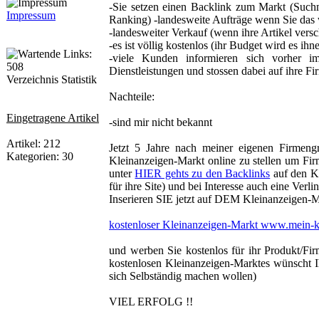
-Sie setzen einen Backlink zum Markt (Suchm
Impressum
Ranking) -landesweite Aufträge wenn Sie das
-landesweiter Verkauf (wenn ihre Artikel versc
-es ist völlig kostenlos (ihr Budget wird es ih
-viele Kunden informieren sich vorher i
Dienstleistungen und stossen dabei auf ihre Fi
Verzeichnis Statistik
Nachteile:
Eingetragene Artikel
-sind mir nicht bekannt
Artikel: 212
Jetzt 5 Jahre nach meiner eigenen Firmen
Kategorien: 30
Kleinanzeigen-Markt online zu stellen um Fir
unter
HIER gehts zu den Backlinks
auf den K
für ihre Site) und bei Interesse auch eine Verl
Inserieren SIE jetzt auf DEM Kleinanzeigen-
kostenloser Kleinanzeigen-Markt www.mein-k
und werben Sie kostenlos für ihr Produkt/
kostenlosen Kleinanzeigen-Marktes wünscht Ih
sich Selbständig machen wollen)
VIEL ERFOLG !!