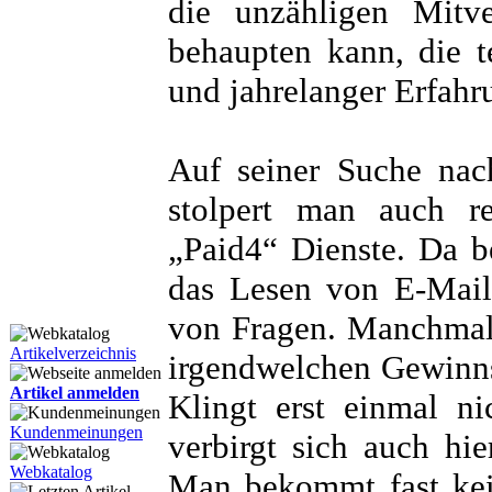
die unzähligen Mitv
behaupten kann, die t
und jahrelanger Erfahr
Auf seiner Suche nac
stolpert man auch r
„Paid4“ Dienste. Da 
das Lesen von E-Mail
von Fragen. Manchmal
Artikelverzeichnis
irgendwelchen Gewinnsp
Artikel anmelden
Klingt erst einmal nic
Kundenmeinungen
verbirgt sich auch hie
Webkatalog
Man bekommt fast kei