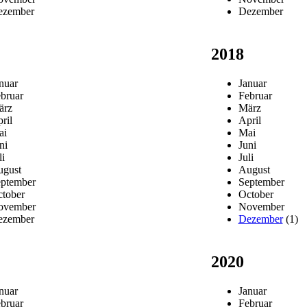
ezember
Dezember
2018
nuar
Januar
bruar
Februar
ärz
März
ril
April
ai
Mai
ni
Juni
li
Juli
gust
August
ptember
September
tober
October
ovember
November
ezember
Dezember
(1)
2020
nuar
Januar
bruar
Februar