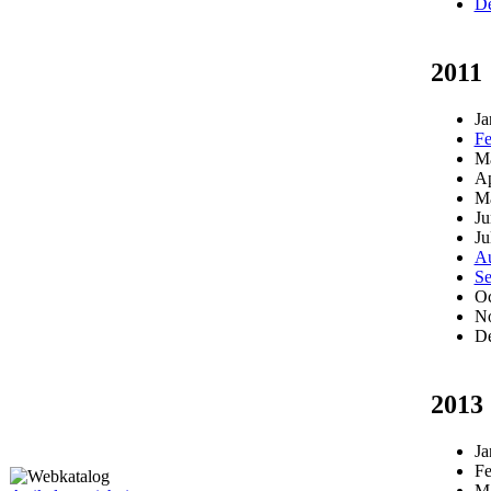
D
2011
Ja
Fe
M
Ap
M
Ju
Ju
Au
Se
Oc
N
D
2013
Ja
Fe
M