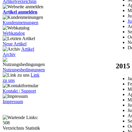
Artikelverzeichnis
Ap
M
Artikel anmelden
Ju
Ju
Kundenmeinungen
Au
Se
Webkatalog
Oc
N
Neue Artikel
D
Artikel
Archiv
2015
Nutzungsbedingungen
Link
Ja
zu uns
Fe
M
Kontakt / Support
Ap
M
Impressum
Ju
Ju
Au
Se
Oc
Verzeichnis Statistik
N