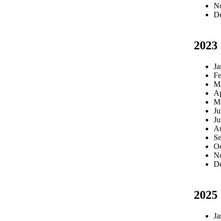
N
D
2023
Ja
Fe
M
Ap
M
Ju
Ju
Au
Se
Oc
N
D
2025
Ja