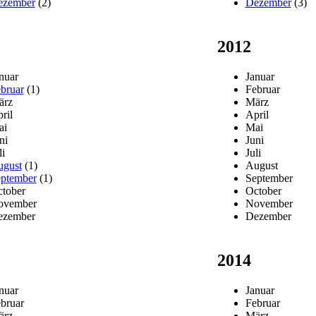
ezember
(2)
Dezember
(3)
2012
nuar
Januar
bruar
(1)
Februar
ärz
März
ril
April
ai
Mai
ni
Juni
li
Juli
gust
(1)
August
ptember
(1)
September
tober
October
ovember
November
ezember
Dezember
2014
nuar
Januar
bruar
Februar
ärz
März