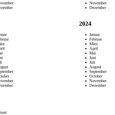
ovember
November
ezember
Dezember
2024
nuar
Januar
bruar
Februar
ärz
März
ril
April
ai
Mai
ni
Juni
li
Juli
gust
August
ptember
September
tober
October
ovember
November
ezember
Dezember
nuar