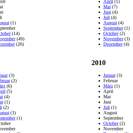
ril
April
(1)
ai
Mai
(7)
ni
Juni
(4)
li
Juli
(4)
gust
(1)
August
(4)
ptember
September
(1)
tober
(14)
October
(2)
ovember
(49)
November
(3)
ezember
(20)
Dezember
(4)
2010
nuar
(3)
Januar
(3)
bruar
(2)
Februar
ärz
(6)
März
(1)
ril
(5)
April
ai
(4)
Mai
ni
(1)
Juni
li
(2)
Juli
(1)
gust
(3)
August
ptember
(1)
September
tober
October
(2)
ovember
November