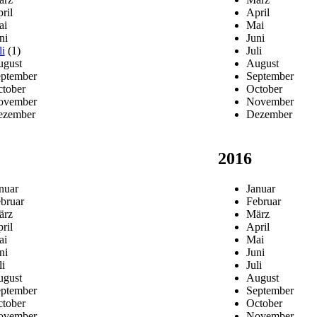
ril
April
ai
Mai
ni
Juni
li
(1)
Juli
gust
August
ptember
September
tober
October
ovember
November
ezember
Dezember
2016
nuar
Januar
bruar
Februar
ärz
März
ril
April
ai
Mai
ni
Juni
li
Juli
gust
August
ptember
September
tober
October
ovember
November