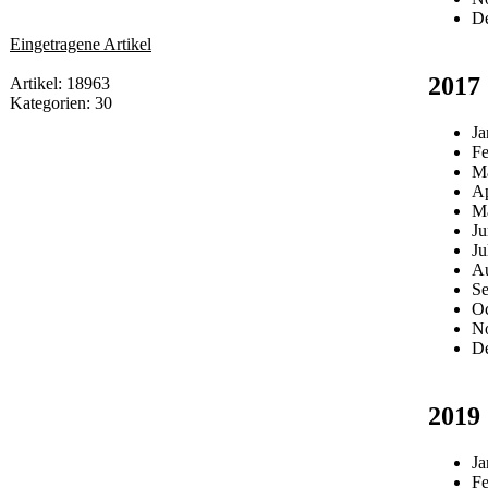
D
Eingetragene Artikel
2017
Artikel: 18963
Kategorien: 30
Ja
Fe
M
Ap
M
Ju
Ju
Au
Se
Oc
N
D
2019
Ja
Fe