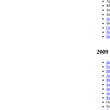
Ap
M
Ju
Ju
Au
Se
Oc
N
D
2009
Ja
Fe
M
Ap
M
Ju
Ju
Au
Se
Oc
N