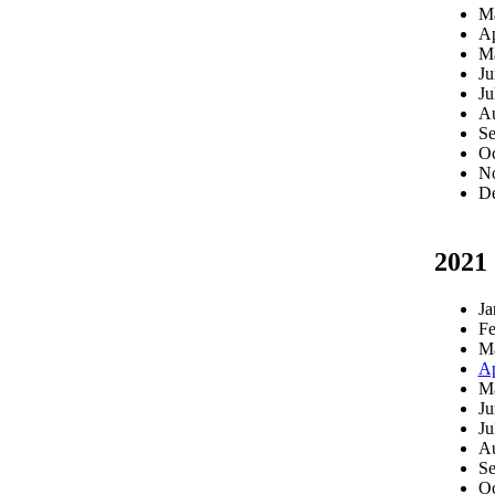
M
Ap
M
Ju
Ju
Au
Se
Oc
N
D
2021
Ja
Fe
M
Ap
M
Ju
Ju
Au
Se
Oc