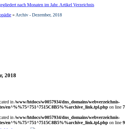
opädie
»
Archiv - Dezember, 2018
r, 2018
ecated in
/www/htdocs/w0057934/dns_domains/webverzeichnis-
plates/en^%%75^751^7515C8B5%%archive_link.tpl.php
on line
7
ecated in
/www/htdocs/w0057934/dns_domains/webverzeichnis-
plates/en^%%75^751^7515C8B5%%archive_link.tpl.php
on line
9