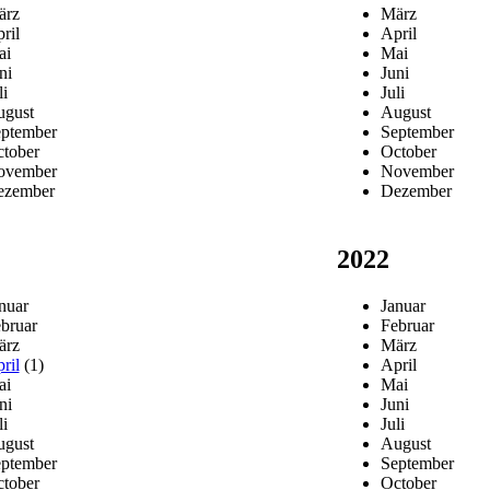
ärz
März
ril
April
ai
Mai
ni
Juni
li
Juli
gust
August
ptember
September
tober
October
ovember
November
ezember
Dezember
2022
nuar
Januar
bruar
Februar
ärz
März
ril
(1)
April
ai
Mai
ni
Juni
li
Juli
gust
August
ptember
September
tober
October