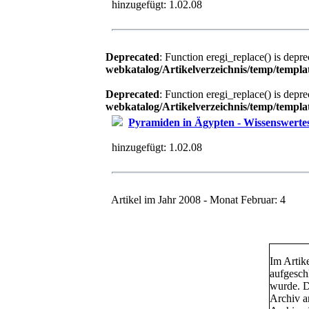
hinzugefügt:
1.02.08
Deprecated
: Function eregi_replace() is depr
webkatalog/Artikelverzeichnis/temp/tem
Deprecated
: Function eregi_replace() is depr
webkatalog/Artikelverzeichnis/temp/tem
Pyramiden in Ägypten - Wissenswerte
hinzugefügt:
1.02.08
Artikel im Jahr 2008 - Monat Februar: 4
Im Artik
aufgesch
wurde. Da
Archiv an