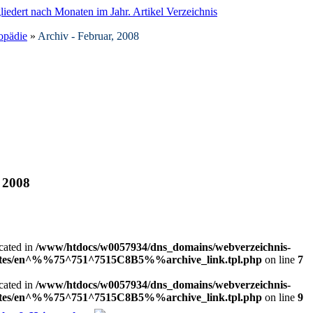
opädie
»
Archiv - Februar, 2008
, 2008
ecated in
/www/htdocs/w0057934/dns_domains/webverzeichnis-
plates/en^%%75^751^7515C8B5%%archive_link.tpl.php
on line
7
ecated in
/www/htdocs/w0057934/dns_domains/webverzeichnis-
plates/en^%%75^751^7515C8B5%%archive_link.tpl.php
on line
9