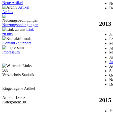
Neue Artikel
N
Artikel
D
Archiv
2013
Nutzungsbedingungen
Link
zu uns
Ja
Fe
Kontakt / Support
M
Ap
Impressum
M
Ju
Ju
Au
Se
Verzeichnis Statistik
Oc
N
D
Eingetragene Artikel
Artikel: 18963
2015
Kategorien: 30
Ja