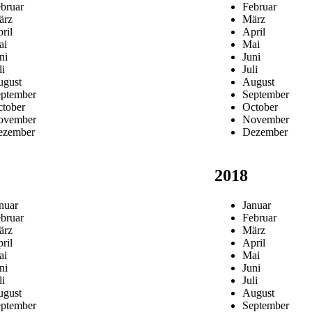
bruar
Februar
ärz
März
ril
April
ai
Mai
ni
Juni
li
Juli
gust
August
ptember
September
tober
October
ovember
November
ezember
Dezember
2018
nuar
Januar
bruar
Februar
ärz
März
ril
April
ai
Mai
ni
Juni
li
Juli
gust
August
ptember
September