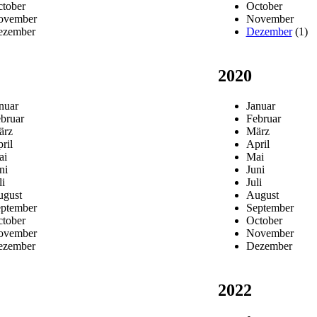
tober
October
ovember
November
ezember
Dezember
(1)
2020
nuar
Januar
bruar
Februar
ärz
März
ril
April
ai
Mai
ni
Juni
li
Juli
gust
August
ptember
September
tober
October
ovember
November
ezember
Dezember
2022