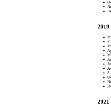
Oc
N
D
2019
Ja
Fe
M
Ap
M
Ju
Ju
Au
Se
Oc
N
D
2021