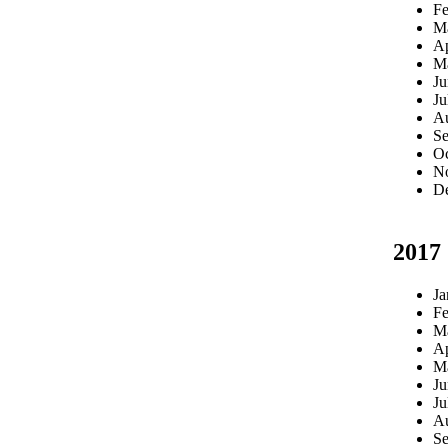
Fe
M
Ap
M
Ju
Ju
Au
Se
Oc
N
D
2017
Ja
Fe
M
Ap
M
Ju
Ju
Au
Se