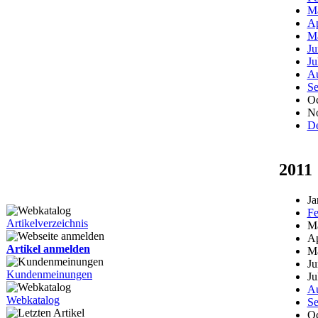
M
Ap
M
Ju
Ju
Au
Se
Oc
N
D
2011
Ja
Fe
Artikelverzeichnis
M
Ap
Artikel anmelden
M
Ju
Kundenmeinungen
Ju
Au
Webkatalog
Se
Oc