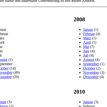
ne starke und dauerhafte Unterstützung zu den letzten Artikeln.
2008
nuar
Januar
(1)
bruar
Februar
(4)
ärz
März
(1)
ril
April
(1)
ai
Mai
(7)
ni
Juni
(4)
li
Juli
(4)
gust
(1)
August
(4)
ptember
September
(1)
tober
(14)
October
(2)
ovember
(49)
November
(3)
ezember
(20)
Dezember
(4)
2010
nuar
(3)
Januar
(3)
bruar
(2)
Februar