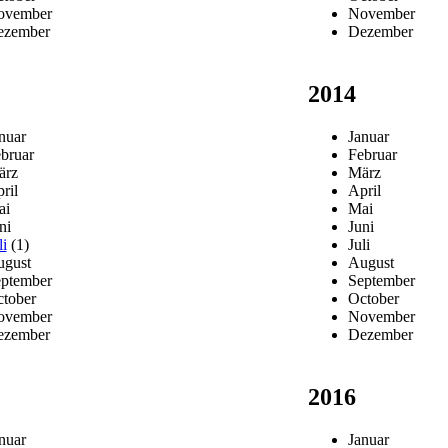
ovember
November
ezember
Dezember
2014
nuar
Januar
bruar
Februar
ärz
März
ril
April
ai
Mai
ni
Juni
li
(1)
Juli
gust
August
ptember
September
tober
October
ovember
November
ezember
Dezember
2016
nuar
Januar