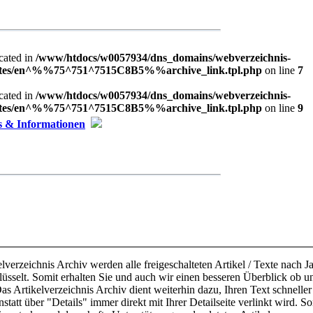
ecated in
/www/htdocs/w0057934/dns_domains/webverzeichnis-
plates/en^%%75^751^7515C8B5%%archive_link.tpl.php
on line
7
ecated in
/www/htdocs/w0057934/dns_domains/webverzeichnis-
plates/en^%%75^751^7515C8B5%%archive_link.tpl.php
on line
9
s & Informationen
elverzeichnis Archiv werden alle freigeschalteten Artikel / Texte nach
lüsselt. Somit erhalten Sie und auch wir einen besseren Überblick ob u
s Artikelverzeichnis Archiv dient weiterhin dazu, Ihren Text schneller 
statt über "Details" immer direkt mit Ihrer Detailseite verlinkt wird. So