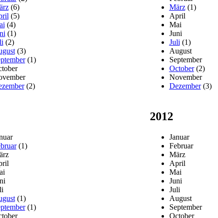
ärz
(6)
März
(1)
ril
(5)
April
ai
(4)
Mai
ni
(1)
Juni
li
(2)
Juli
(1)
gust
(3)
August
ptember
(1)
September
tober
October
(2)
ovember
November
ezember
(2)
Dezember
(3)
2012
nuar
Januar
bruar
(1)
Februar
ärz
März
ril
April
ai
Mai
ni
Juni
li
Juli
gust
(1)
August
ptember
(1)
September
tober
October