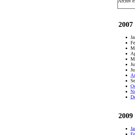
Archiv ei
2007
Ja
Fe
M
Ap
M
Ju
Ju
Au
Se
Oc
N
D
2009
Ja
Fe