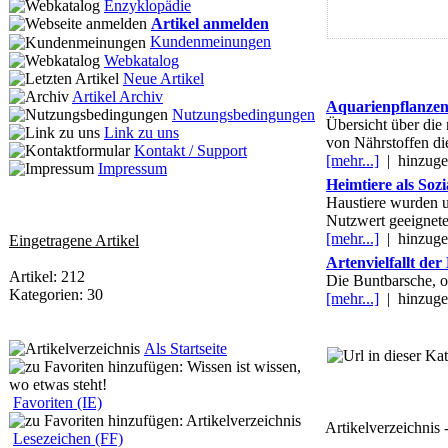
Enzyklopädie
Artikel anmelden
Kundenmeinungen
Webkatalog
Neue Artikel
Artikel Archiv
Aquarienpflanzen
Nutzungsbedingungen
Übersicht über die
Link zu uns
von Nährstoffen di
Kontakt / Support
[mehr...]
|
hinzuge
Impressum
Heimtiere als Soz
Haustiere wurden u
Nutzwert geeignete
[mehr...]
|
hinzuge
Eingetragene Artikel
Artenvielfallt de
Artikel: 212
Die Buntbarsche, od
Kategorien: 30
[mehr...]
|
hinzuge
Als Startseite
Favoriten (IE)
Artikelverzeichnis -
Lesezeichen (FF)