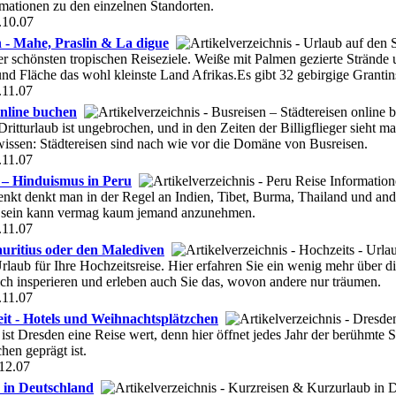
mationen zu den einzelnen Standorten.
.10.07
 - Mahe, Praslin & La digue
er schönsten tropischen Reiseziele. Weiße mit Palmen gezierte Strände
d Fläche das wohl kleinste Land Afrikas.Es gibt 32 gebirgige Grantin
.11.07
online buchen
itturlaub ist ungebrochen, und in den Zeiten der Billigflieger sieht ma
ssen: Städtereisen sind nach wie vor die Domäne von Busreisen.
.11.07
 – Hinduismus in Peru
kt denkt man in der Regel an Indien, Tibet, Burma, Thailand und ander
n sein kann vermag kaum jemand anzunehmen.
.11.07
auritius oder den Malediven
laub für Ihre Hochzeitsreise. Hier erfahren Sie ein wenig mehr über 
ich insperieren und erleben auch Sie das, wovon andere nur träumen.
.11.07
it - Hotels und Weihnachtsplätzchen
 ist Dresden eine Reise wert, denn hier öffnet jedes Jahr der berühmte
en geprägt ist.
12.07
 in Deutschland