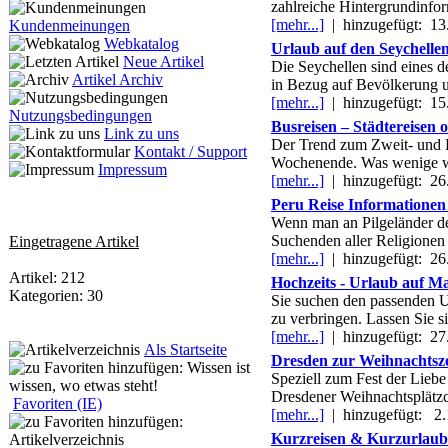
zahlreiche Hintergrundinfor
[mehr...]
|
hinzugefügt: 13
Kundenmeinungen
Webkatalog
Urlaub auf den Seychellen
Neue Artikel
Die Seychellen sind eines d
Artikel Archiv
in Bezug auf Bevölkerung un
[mehr...]
|
hinzugefügt: 15
Nutzungsbedingungen
Busreisen – Städtereisen 
Link zu uns
Der Trend zum Zweit- und Dr
Kontakt / Support
Wochenende. Was wenige wi
Impressum
[mehr...]
|
hinzugefügt: 26
Peru Reise Informationen
Wenn man an Pilgeländer den
Suchenden aller Religione
Eingetragene Artikel
[mehr...]
|
hinzugefügt: 26
Artikel: 212
Hochzeits - Urlaub auf M
Kategorien: 30
Sie suchen den passenden Ur
zu verbringen. Lassen Sie s
[mehr...]
|
hinzugefügt: 27
Als Startseite
Dresden zur Weihnachtsze
Speziell zum Fest der Liebe
Dresdener Weihnachtsplätzch
Favoriten (IE)
[mehr...]
|
hinzugefügt: 2.
Kurzreisen & Kurzurlaub